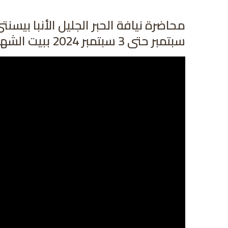
سبتمبر حتى 3 سبتمبر 2024 ببيت الشهيد مارمينا والأنبا ابرآم بأبوتلات ـ الإسكندرية .