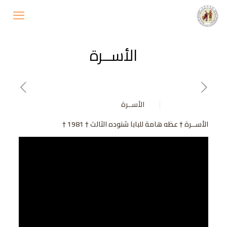
الأســرة
الأســرة
الأســرة † عظه هامة للبابا شنوده الثالث † 1981
†